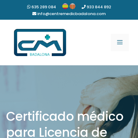
Skip
635 289 084
933 844 892
to
info@centremedicbadalona.com
content
Menu
Certificado médico
para Licencia de