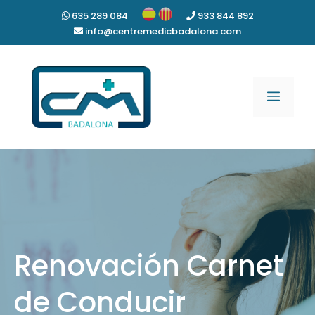
Saltar
635 289 084
933 844 892
al
info@centremedicbadalona.com
contenido
Menú
Renovación Carnet
de Conducir