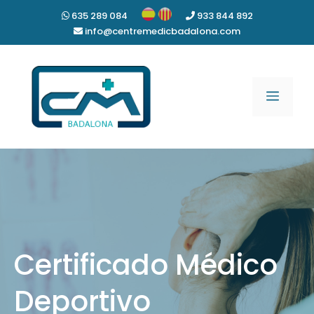
Skip
635 289 084
933 844 892
to
info@centremedicbadalona.com
content
Menu
Certificado Médico
Deportivo