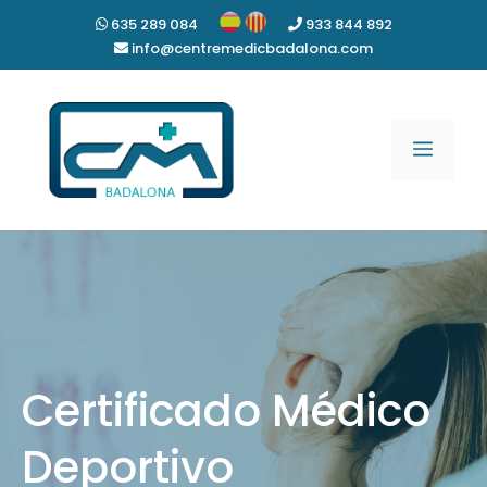
Saltar
635 289 084
933 844 892
al
info@centremedicbadalona.com
contenido
Menú
Certificado Médico
Deportivo